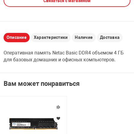
Связаться с магазином
НТЫ
PCI АДАПТЕРЫ
CD-DVD ДИСКИ
USB АДАПТЕР
ЛЯ ДОМА
ЛЕНТА ДЛЯ ЧЕ
USB ХАБЫ
Описание
Характеристики
Наличие
Доставка
ОВАЯ ТЕХНИКА
Оперативная память Netac Basic DDR4 объемом 4 ГБ
CARD RIDER
для базовых домашних и офисных компьютеров.
ОМ
НАБОР ДЛЯ СТ
Вам может понравиться