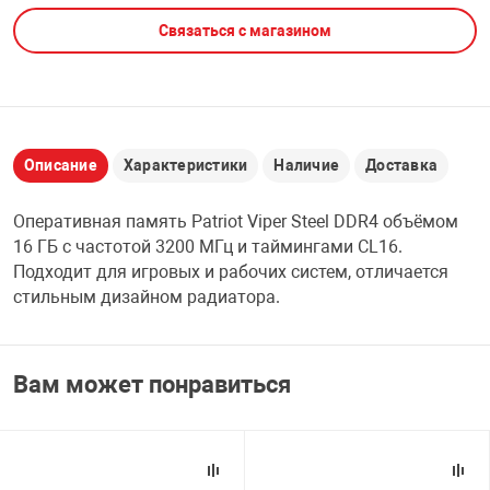
Связаться с магазином
НТЫ
PCI АДАПТЕРЫ
CD-DVD ДИСКИ
USB АДАПТЕР
ЛЯ ДОМА
ЛЕНТА ДЛЯ ЧЕ
USB ХАБЫ
Описание
Характеристики
Наличие
Доставка
ОВАЯ ТЕХНИКА
CARD RIDER
Оперативная память Patriot Viper Steel DDR4 объёмом
ОМ
16 ГБ с частотой 3200 МГц и таймингами CL16.
НАБОР ДЛЯ СТ
Подходит для игровых и рабочих систем, отличается
стильным дизайном радиатора.
Вам может понравиться