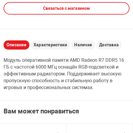
Связаться с магазином
НТЫ
PCI АДАПТЕРЫ
CD-DVD ДИСКИ
USB АДАПТЕР
ЛЯ ДОМА
ЛЕНТА ДЛЯ ЧЕ
USB ХАБЫ
Описание
Характеристики
Наличие
Доставка
ОВАЯ ТЕХНИКА
CARD RIDER
Модуль оперативной памяти AMD Radeon R7 DDR5 16
ОМ
ГБ с частотой 6000 МГц оснащён RGB-подсветкой и
НАБОР ДЛЯ СТ
эффективным радиатором. Поддерживает высокую
пропускную способность и стабильную работу в
игровых и профессиональных системах.
Вам может понравиться