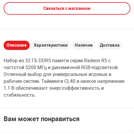
Связаться с магазином
НТЫ
PCI АДАПТЕРЫ
CD-DVD ДИСКИ
USB АДАПТЕР
ЛЯ ДОМА
ЛЕНТА ДЛЯ ЧЕ
USB ХАБЫ
Описание
Характеристики
Наличие
Доставка
ОВАЯ ТЕХНИКА
CARD RIDER
Набор из 32 ГБ DDR5 памяти серии Radeon R5 с
ОМ
частотой 5200 МГц и динамичной RGB-подсветкой.
НАБОР ДЛЯ СТ
Отличный выбор для универсальных игровых и
рабочих систем. Тайминги CL40 и низкое напряжение
1.1 В обеспечивают энергоэффективность и
стабильность.
Вам может понравиться