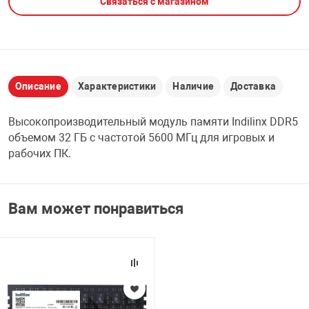
Связаться с магазином
НТЫ
PCI АДАПТЕРЫ
CD-DVD ДИСКИ
USB АДАПТЕР
ЛЯ ДОМА
ЛЕНТА ДЛЯ ЧЕ
USB ХАБЫ
Описание
Характеристики
Наличие
Доставка
ОВАЯ ТЕХНИКА
Высокопроизводительный модуль памяти Indilinx DDR5
CARD RIDER
объемом 32 ГБ с частотой 5600 МГц для игровых и
ОМ
рабочих ПК.
НАБОР ДЛЯ СТ
Вам может понравиться