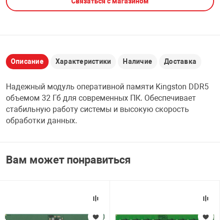
Связаться с магазином
НТЫ
PCI АДАПТЕРЫ
CD-DVD ДИСКИ
USB АДАПТЕР
ЛЯ ДОМА
ЛЕНТА ДЛЯ ЧЕ
USB ХАБЫ
Описание
Характеристики
Наличие
Доставка
ОВАЯ ТЕХНИКА
Надежный модуль оперативной памяти Kingston DDR5
CARD RIDER
объемом 32 Гб для современных ПК. Обеспечивает
ОМ
стабильную работу системы и высокую скорость
НАБОР ДЛЯ СТ
обработки данных.
Вам может понравиться