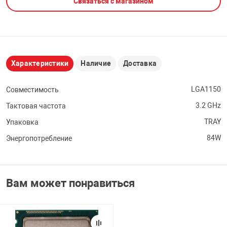
Связаться с магазином
НТЫ
PCI АДАПТЕРЫ
CD-DVD ДИСКИ
USB АДАПТЕР
ЛЯ ДОМА
ЛЕНТА ДЛЯ ЧЕ
USB ХАБЫ
Характеристики
Наличие
Доставка
ОВАЯ ТЕХНИКА
CARD RIDER
LGA1150
Совместимость
3.2 GHz
Тактовая частота
ОМ
НАБОР ДЛЯ СТ
TRAY
Упаковка
84W
Энергопотребление
Вам может понравиться