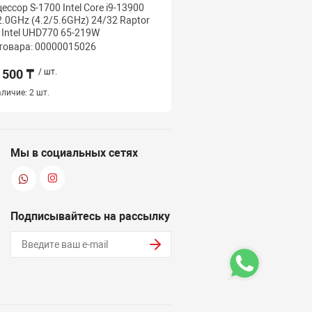
ессор S-1700 Intel Core i9-13900
Процессор S-1700 Intel 
2.0GHz (4.2/5.6GHz) 24/32 Raptor
LGA1700, оем, 24M, 2.5/
 Intel UHD770 65-219W
16(8+8)/24 Core Raptor 
товара: 00000015026
Код товара: 000000150
 500 ₸
/ шт.
167 500 ₸
/ шт.
личие:
2 шт.
Наличие:
1 шт.
Мы в социальных сетях
Подписывайтесь на рассылку