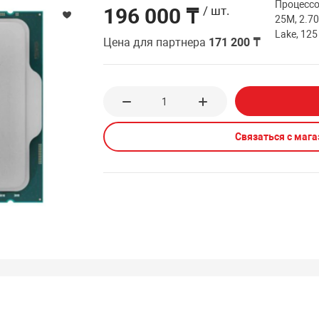
Процессор
196 000 ₸
/ шт.
25M, 2.70
Lake, 125
Цена для партнера
171 200 ₸
Связаться с маг