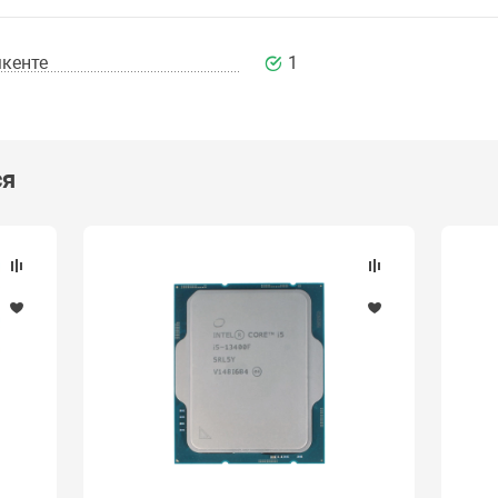
кенте
1
ся