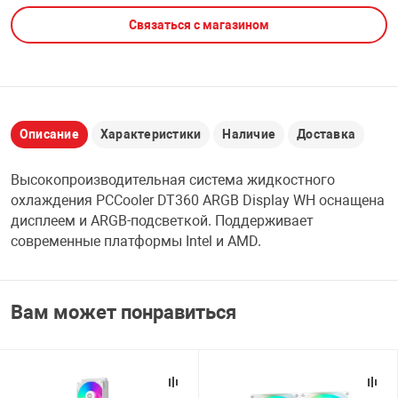
Связаться с магазином
НТЫ
PCI АДАПТЕРЫ
CD-DVD ДИСКИ
USB АДАПТЕР
ЛЯ ДОМА
ЛЕНТА ДЛЯ ЧЕ
USB ХАБЫ
Описание
Характеристики
Наличие
Доставка
ОВАЯ ТЕХНИКА
CARD RIDER
Высокопроизводительная система жидкостного
ОМ
охлаждения PCCooler DT360 ARGB Display WH оснащена
НАБОР ДЛЯ СТ
дисплеем и ARGB-подсветкой. Поддерживает
современные платформы Intel и AMD.
Вам может понравиться