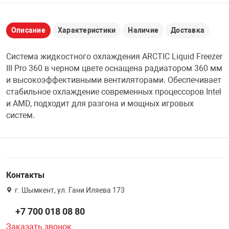
НТЫ
PCI АДАПТЕРЫ
CD-DVD ДИСКИ
USB АДАПТЕР
Описание
Характеристики
Наличие
Доставка
ЛЯ ДОМА
ЛЕНТА ДЛЯ ЧЕ
Система жидкостного охлаждения ARCTIC Liquid Freezer
USB ХАБЫ
III Pro 360 в черном цвете оснащена радиатором 360 мм
ОВАЯ ТЕХНИКА
и высокоэффективными вентиляторами. Обеспечивает
CARD RIDER
стабильное охлаждение современных процессоров Intel
и AMD, подходит для разгона и мощных игровых
ОМ
систем.
НАБОР ДЛЯ СТ
Контакты
г. Шымкент, ул. Гани Иляева 173
+7 700 018 08 80
Заказать звонок