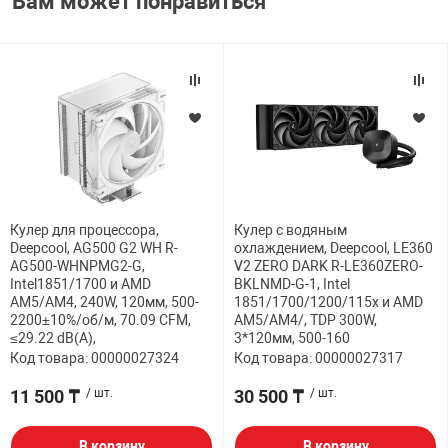
Вам может понравиться
Кулер для процессора,
Кулер с водяным
Deepcool, AG500 G2 WH R-
охлаждением, Deepcool, LE360
AG500-WHNPMG2-G,
V2 ZERO DARK R-LE360ZERO-
Intel1851/1700 и AMD
BKLNMD-G-1, Intel
AM5/AM4, 240W, 120мм, 500-
1851/1700/1200/115х и AMD
2200±10%/об/м, 70.09 CFM,
AM5/AM4/, TDP 300W,
≤29.22 dB(A),
3*120мм, 500-160
Код товара: 00000027324
Код товара: 00000027317
11 500 ₸
/ шт.
30 500 ₸
/ шт.
В корзину
В корзину