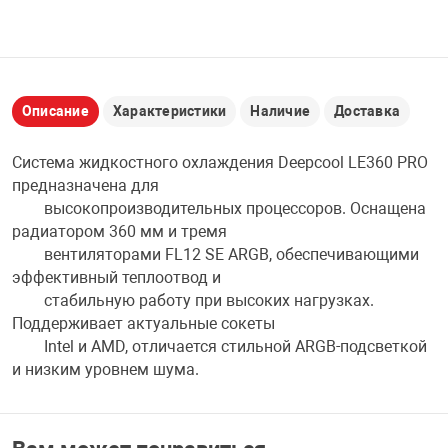
НТЫ
PCI АДАПТЕРЫ
CD-DVD ДИСКИ
USB АДАПТЕР
ЛЯ ДОМА
ЛЕНТА ДЛЯ ЧЕ
Описание
Характеристики
Наличие
Доставка
USB ХАБЫ
ОВАЯ ТЕХНИКА
Система жидкостного охлаждения Deepcool LE360 PRO
CARD RIDER
предназначена для
высокопроизводительных процессоров. Оснащена
ОМ
радиатором 360 мм и тремя
НАБОР ДЛЯ СТ
вентиляторами FL12 SE ARGB, обеспечивающими
эффективный теплоотвод и
стабильную работу при высоких нагрузках.
Поддерживает актуальные сокеты
Intel и AMD, отличается стильной ARGB-подсветкой
и низким уровнем шума.