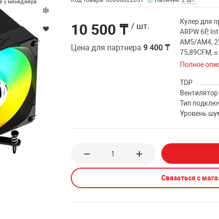
Код товара: 00000022037
Наличие:
2 шт.
те у менеджера
Кулер для п
10 500 ₸
/ шт.
ARPW 6P, In
AM5/AM4, 22
Цена для партнера
9 400 ₸
75,89CFM, ≤
Полное опи
TDP
Вентилятор
Тип подклю
Уровень шу
Связаться с маг