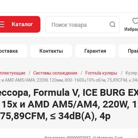
Каталог
Поиск
Избра
оставка
Контакты
Гарантия
Пра
плектующие
Системы охлаждения
Formula кулеры
Кулер 
х и AMD AM5/AM4, 220W, 120мм, 800- 1600±10% об/м, 75,89CFM, ≤ 34d
ссора, Formula V, ICE BURG EX
115х и AMD AM5/AM4, 220W, 1
75,89CFM, ≤ 34dB(A), 4p