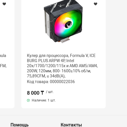
mula
Кулер для процессора, Formula V, ICE
BURG PLUS ARPW 4P, Intel
CFM,
20х/1700/1200/115х и AMD AM5/AM4,
200W, 120мм, 800- 1600±10% об/м,
75,89CFM, ≤ 34dB(A),
Код товара: 00000022036
8 000 ₸
/ шт.
Наличие:
1 шт.
Помощь
Контакты