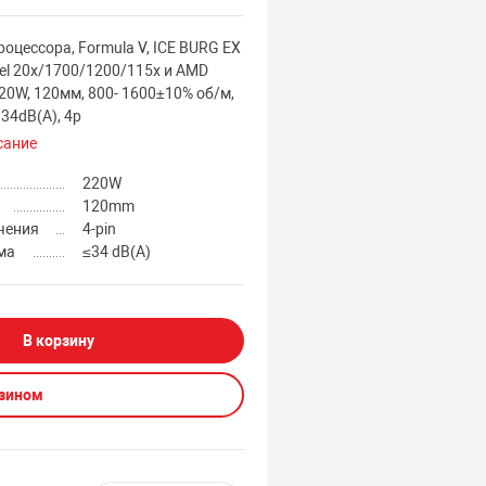
роцессора, Formula V, ICE BURG EX
tel 20х/1700/1200/115х и AMD
0W, 120мм, 800- 1600±10% об/м,
 34dB(A), 4p
сание
220W
120mm
чения
4-pin
ма
≤34 dB(A)
В корзину
азином