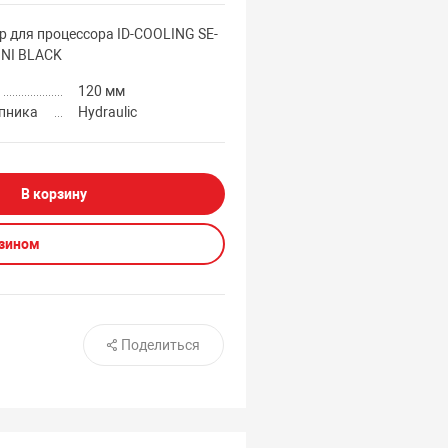
р для процессора ID-COOLING SE-
INI BLACK
120 мм
пника
Hydraulic
В корзину
азином
Поделиться