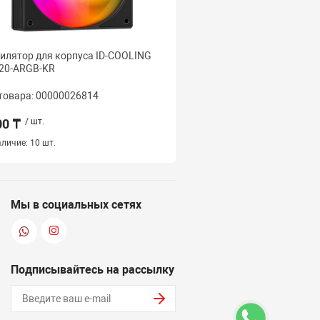
илятор для корпуса ID-COOLING
Вентилятор для корпус
20-ARGB-KR
AS-120-ARGB-WR
товара: 00000026814
Код товара: 000000268
00 ₸
/ шт.
2 500 ₸
/ шт.
личие:
10 шт.
Наличие:
22 шт.
Мы в социальных сетях
Подписывайтесь на рассылку