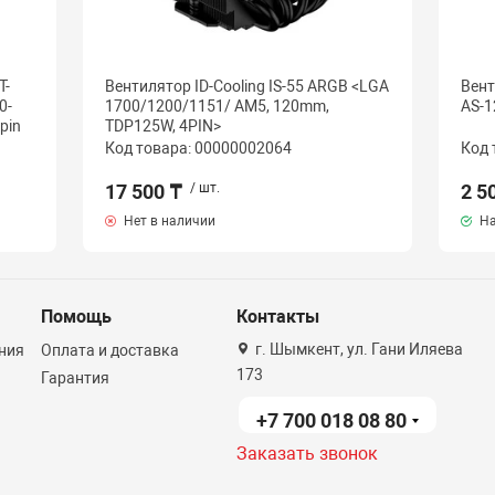
T-
Вентилятор ID-Cooling IS-55 ARGB <LGA
Вент
0-
1700/1200/1151/ AM5, 120mm,
AS-1
pin
TDP125W, 4PIN>
Код товара: 00000002064
Код 
17 500 ₸
/ шт.
2 5
Нет в наличии
На
Помощь
Контакты
г. Шымкент, ул. Гани Иляева
ния
Оплата и доставка
173
Гарантия
+7 700 018 08 80
Заказать звонок