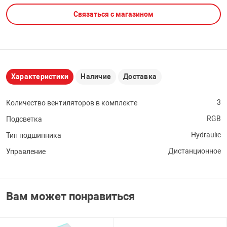
Связаться с магазином
НТЫ
PCI АДАПТЕРЫ
CD-DVD ДИСКИ
USB АДАПТЕР
ЛЯ ДОМА
ЛЕНТА ДЛЯ ЧЕ
USB ХАБЫ
Характеристики
Наличие
Доставка
ОВАЯ ТЕХНИКА
CARD RIDER
3
Количество вентиляторов в комплекте
ОМ
RGB
Подсветка
НАБОР ДЛЯ СТ
Hydraulic
Тип подшипника
Дистанционное
Управление
Вам может понравиться