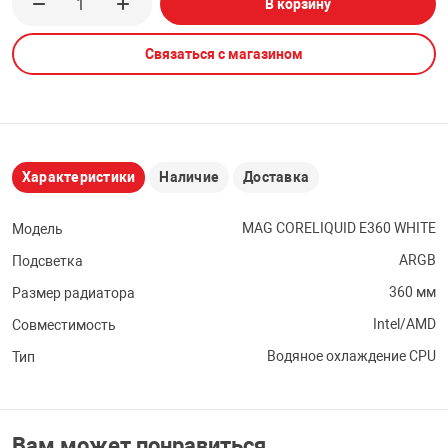
В корзину
НТЫ
PCI АДАПТЕРЫ
CD-DVD ДИСКИ
USB АДАПТЕР
Связаться с магазином
ЛЯ ДОМА
ЛЕНТА ДЛЯ ЧЕ
USB ХАБЫ
ОВАЯ ТЕХНИКА
CARD RIDER
Характеристики
Наличие
Доставка
ОМ
MAG CORELIQUID E360 WHITE
Модель
НАБОР ДЛЯ СТ
ARGB
Подсветка
360 мм
Размер радиатора
Intel/AMD
Совместимость
Водяное охлаждение CPU
Тип
Вам может понравиться