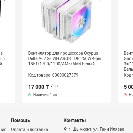
us
Вентилятор для процессора Ocypus
Вент
pin
Delta A62 SE WH ARGB TDP 250W 4-pin
Gamm
й
1851/1700/1200/AM5/AM4 Белый
3x(
Бел
Код товара: 00000027379
Код 
17 000 ₸
/ шт.
5 0
Наличие:
1 шт.
Не
Помощь
Контакты
г. Шымкент, ул. Гани Иляева
ния
Оплата и доставка