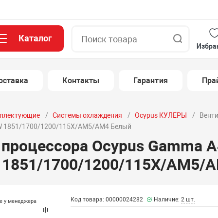
Каталог
Поиск
Избра
оставка
Контакты
Гарантия
Пра
плектующие
Системы охлаждения
Ocypus КУЛЕРЫ
Венти
0W 1851/1700/1200/115X/AM5/AM4 Белый
 процессора Ocypus Gamma 
W 1851/1700/1200/115X/AM5/
Код товара: 00000024282
Наличие:
2 шт.
те у менеджера