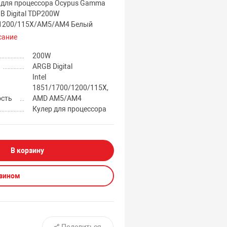
 для процессора Ocypus Gamma
B Digital TDP200W
1200/115X/AM5/AM4 Белый
сание
200W
ARGB Digital
Intel
1851/1700/1200/115X,
ость
AMD AM5/AM4
Кулер для процессора
В корзину
азином