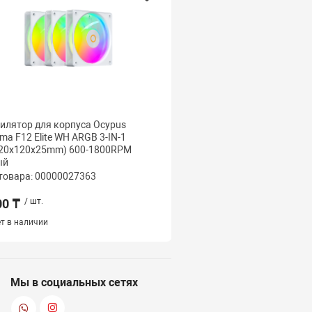
илятор для корпуса Ocypus
Вентилятор для корпус
a F12 Elite WH ARGB 3-IN-1
Gamma F12 Elite BK ARG
120x120x25mm) 600-1800RPM
3x(120x120x25mm) 600
ый
Черный
товара: 00000027363
Код товара: 000000273
00 ₸
/ шт.
5 500 ₸
/ шт.
т в наличии
Нет в наличии
Мы в социальных сетях