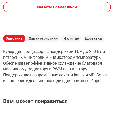
Связаться с магазином
НТЫ
PCI АДАПТЕРЫ
CD-DVD ДИСКИ
USB АДАПТЕР
ЛЯ ДОМА
ЛЕНТА ДЛЯ ЧЕ
USB ХАБЫ
Описание
Характеристики
Наличие
Доставка
ОВАЯ ТЕХНИКА
CARD RIDER
Кулер для процессора с поддержкой TDP до 200 Вт и
ОМ
встроенным цифровым индикатором температуры.
НАБОР ДЛЯ СТ
Обеспечивает эффективное охлаждение благодаря
массивному радиатору и PWM-вентилятору.
Поддерживает современные сокеты Intel и AMD. Белое
исполнение идеально подходит для светлых сборок.
Вам может понравиться