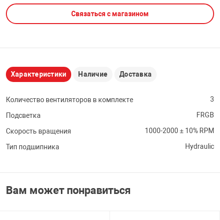
Связаться с магазином
НТЫ
PCI АДАПТЕРЫ
CD-DVD ДИСКИ
USB АДАПТЕР
ЛЯ ДОМА
ЛЕНТА ДЛЯ ЧЕ
USB ХАБЫ
Характеристики
Наличие
Доставка
ОВАЯ ТЕХНИКА
CARD RIDER
3
Количество вентиляторов в комплекте
ОМ
FRGB
Подсветка
НАБОР ДЛЯ СТ
1000-2000 ± 10% RPM
Скорость вращения
Hydraulic
Тип подшипника
Вам может понравиться