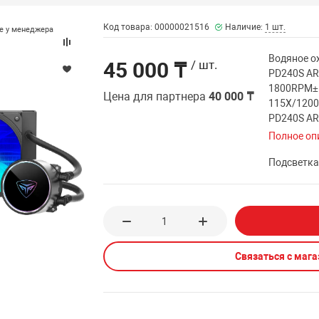
Код товара: 00000021516
Наличие:
1 шт.
те у менеджера
Водяное о
45 000 ₸
/ шт.
PD240S AR
1800RPM± 
Цена для партнера
40 000 ₸
115X/120
PD240S AR
Полное оп
Подсветк
Связаться с маг