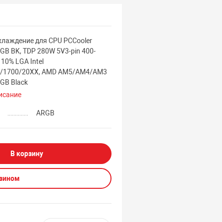
хлаждение для CPU PCCooler
GB BK, TDP 280W 5V3-pin 400-
10% LGA Intel
0/1700/20XX, AMD AM5/AM4/AM3
GB Black
исание
а
ARGB
В корзину
азином