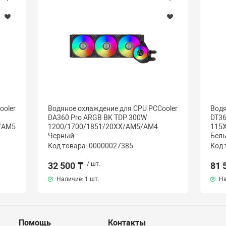
ooler
Водяное охлаждение для CPU PCCooler
Водя
DA360 Pro ARGB BK TDP 300W
DT36
/AM5
1200/1700/1851/20XX/AM5/AM4
115
Черный
Бел
Код товара: 00000027385
Код 
32 500 ₸
/ шт.
81 
Наличие:
1 шт.
На
Помощь
Контакты