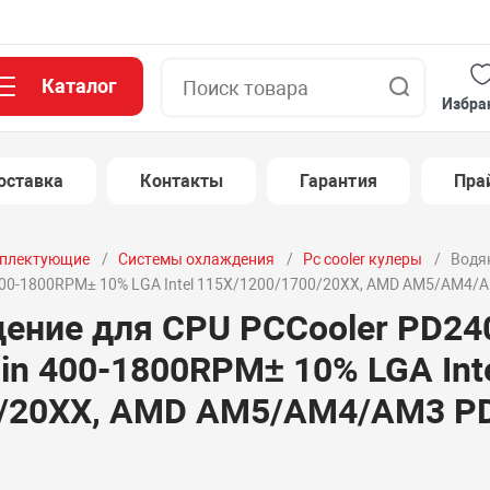
Каталог
Поиск
Избра
оставка
Контакты
Гарантия
Пра
плектующие
Системы охлаждения
Pc cooler кулеры
Водя
400-1800RPM± 10% LGA Intel 115X/1200/1700/20XX, AMD AM5/AM4/
ение для CPU PCCooler PD24
in 400-1800RPM± 10% LGA Int
0/20XX, AMD AM5/AM4/AM3 P