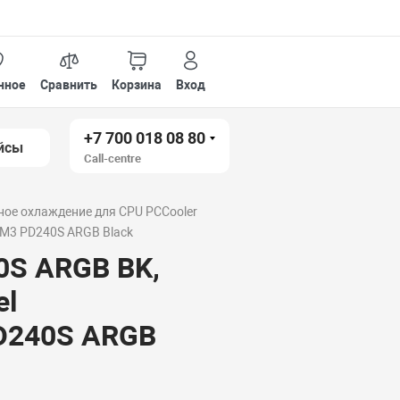
нное
Сравнить
Корзина
Вход
+7 700 018 08 80
йсы
Call-centre
ное охлаждение для CPU PCCooler
AM3 PD240S ARGB Black
0S ARGB BK,
el
D240S ARGB