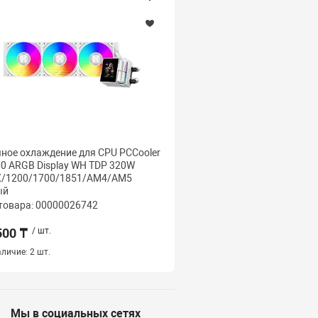
ное охлаждение для CPU PCCooler
Вентилятор для процес
0 ARGB Display WH TDP 320W
RT500 BK TDP 245W 4p
X/1200/1700/1851/AM4/AM5
1851/1700/1200/115X
ый
Черный
товара: 00000026742
Код товара: 000000268
500 ₸
/ шт.
11 000 ₸
/ шт.
личие:
2 шт.
Наличие:
4 шт.
Мы в социальных сетях