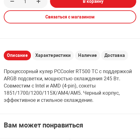
В корзину
НТЫ
PCI АДАПТЕРЫ
CD-DVD ДИСКИ
USB АДАПТЕР
Связаться с магазином
ЛЯ ДОМА
ЛЕНТА ДЛЯ ЧЕ
USB ХАБЫ
ОВАЯ ТЕХНИКА
CARD RIDER
Описание
Характеристики
Наличие
Доставка
ОМ
Процессорный кулер PCCooler RT500 TC с поддержкой
НАБОР ДЛЯ СТ
ARGB подсветки, мощностью охлаждения 245 Вт.
Совместим с Intel и AMD (4-pin), сокеты
1851/1700/1200/115X/AM4/AM5. Черный корпус,
эффективное и стильное охлаждение.
Вам может понравиться