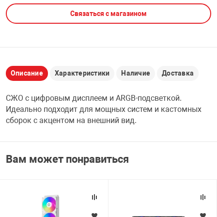
Связаться с магазином
НТЫ
PCI АДАПТЕРЫ
CD-DVD ДИСКИ
USB АДАПТЕР
ЛЯ ДОМА
ЛЕНТА ДЛЯ ЧЕ
USB ХАБЫ
Описание
Характеристики
Наличие
Доставка
ОВАЯ ТЕХНИКА
CARD RIDER
СЖО с цифровым дисплеем и ARGB-подсветкой.
ОМ
Идеально подходит для мощных систем и кастомных
НАБОР ДЛЯ СТ
сборок с акцентом на внешний вид.
Вам может понравиться