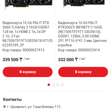
Видеокарта 16 Gb PALIT RTX
Видеокарта 16 Gb PALIT
5060 Ti Infinity 3 16GB GDDR7
RTX5060Ti INFINITY 3 16GB,
128 bit, 1x HDMI 2.1b, 3x DP
(NE7506T019T1-GB2061S),
2.1b, 3 Fan
GDDR7, 128bit, 3-DP, HDMI,
NE7506T019T1GB2061S/47105
291.9*116.6*41.3 мм, Цветная
62245189_3Y
коробка
Код товара: 00000027415
Код товара: 00000023414
339 500 ₸
/ шт.
332 000 ₸
/ шт.
В корзину
В корзину
Контакты
г. Шымкент, ул. Гани Иляева 173