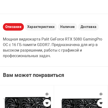
НТЫ
PCI АДАПТЕРЫ
CD-DVD ДИСКИ
USB АДАПТЕР
ЛЯ ДОМА
ЛЕНТА ДЛЯ ЧЕ
Описание
Характеристики
Наличие
Доставка
USB ХАБЫ
ОВАЯ ТЕХНИКА
Мощная видеокарта Palit GeForce RTX 5080 GamingPro
CARD RIDER
OC с 16 ГБ памяти GDDR7. Предназначена для игр в
высоком разрешении, работы с графикой и
ОМ
профессиональных задач.
НАБОР ДЛЯ СТ
Вам может понравиться