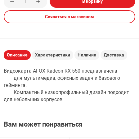
В корзину
НТЫ
PCI АДАПТЕРЫ
CD-DVD ДИСКИ
USB АДАПТЕР
Связаться с магазином
ЛЯ ДОМА
ЛЕНТА ДЛЯ ЧЕ
USB ХАБЫ
ОВАЯ ТЕХНИКА
CARD RIDER
Описание
Характеристики
Наличие
Доставка
ОМ
Видеокарта AFOX Radeon RX 550 предназначена
НАБОР ДЛЯ СТ
для мультимедиа, офисных задач и базового
гейминга.
Компактный низкопрофильный дизайн подходит
для небольших корпусов.
Вам может понравиться