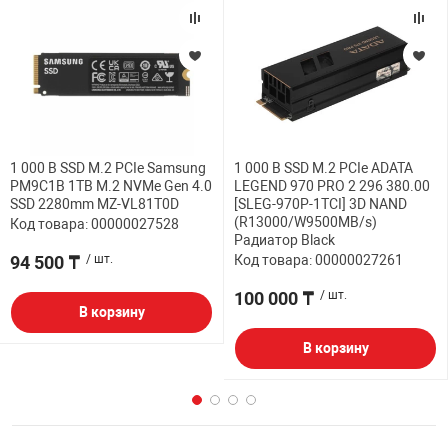
1 000 B SSD M.2 PCIe Samsung
1 000 B SSD M.2 PCIe ADATA
PM9C1B 1TB M.2 NVMe Gen 4.0
LEGEND 970 PRO 2 296 380.00
SSD 2280mm MZ-VL81T0D
[SLEG-970P-1TCI] 3D NAND
(R13000/W9500MB/s)
Код товара: 00000027528
Радиатор Black
94 500 ₸
/ шт.
Код товара: 00000027261
100 000 ₸
/ шт.
В корзину
В корзину