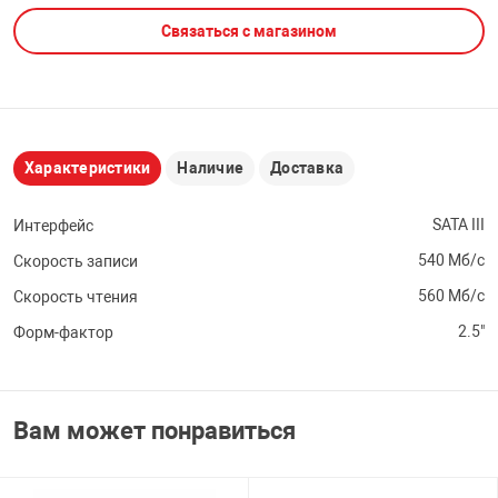
Связаться с магазином
НТЫ
PCI АДАПТЕРЫ
CD-DVD ДИСКИ
USB АДАПТЕР
ЛЯ ДОМА
ЛЕНТА ДЛЯ ЧЕ
USB ХАБЫ
Характеристики
Наличие
Доставка
ОВАЯ ТЕХНИКА
CARD RIDER
SATA III
Интерфейс
ОМ
540 Мб/с
Скорость записи
НАБОР ДЛЯ СТ
560 Мб/с
Скорость чтения
2.5"
Форм-фактор
Вам может понравиться