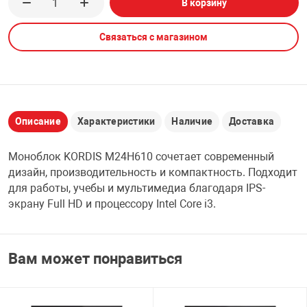
В корзину
НТЫ
PCI АДАПТЕРЫ
CD-DVD ДИСКИ
USB АДАПТЕР
Связаться с магазином
ЛЯ ДОМА
ЛЕНТА ДЛЯ ЧЕ
USB ХАБЫ
ОВАЯ ТЕХНИКА
CARD RIDER
Описание
Характеристики
Наличие
Доставка
ОМ
Моноблок KORDIS M24H610 сочетает современный
НАБОР ДЛЯ СТ
дизайн, производительность и компактность. Подходит
для работы, учебы и мультимедиа благодаря IPS-
экрану Full HD и процессору Intel Core i3.
Вам может понравиться