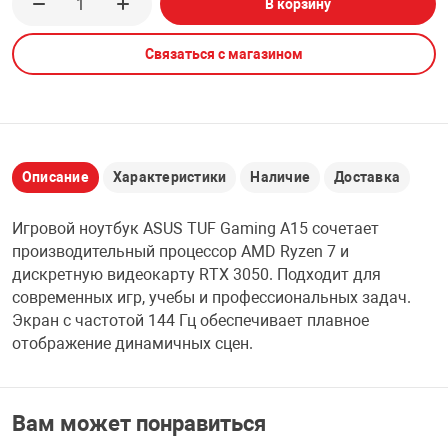
В корзину
НТЫ
PCI АДАПТЕРЫ
CD-DVD ДИСКИ
USB АДАПТЕР
Связаться с магазином
ЛЯ ДОМА
ЛЕНТА ДЛЯ ЧЕ
USB ХАБЫ
ОВАЯ ТЕХНИКА
CARD RIDER
Описание
Характеристики
Наличие
Доставка
ОМ
Игровой ноутбук ASUS TUF Gaming A15 сочетает
НАБОР ДЛЯ СТ
производительный процессор AMD Ryzen 7 и
дискретную видеокарту RTX 3050. Подходит для
современных игр, учебы и профессиональных задач.
Экран с частотой 144 Гц обеспечивает плавное
отображение динамичных сцен.
Вам может понравиться