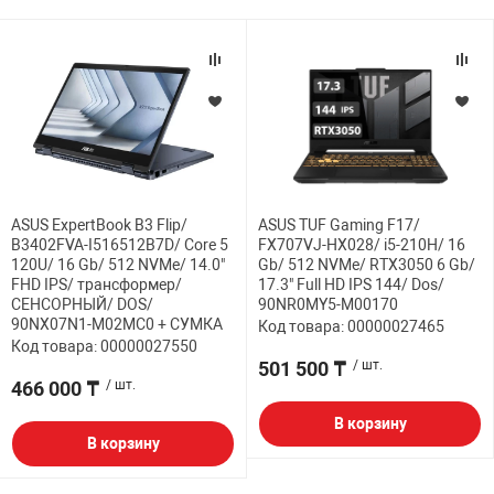
ASUS ExpertBook B3 Flip/
ASUS TUF Gaming F17/
B3402FVA-I516512B7D/ Core 5
FX707VJ-HX028/ i5-210H/ 16
120U/ 16 Gb/ 512 NVMe/ 14.0"
Gb/ 512 NVMe/ RTX3050 6 Gb/
FHD IPS/ трансформер/
17.3" Full HD IPS 144/ Dos/
СЕНСОРНЫЙ/ DOS/
90NR0MY5-M00170
90NX07N1-M02MC0 + СУМКА
Код товара: 00000027465
Код товара: 00000027550
501 500 ₸
/ шт.
466 000 ₸
/ шт.
В корзину
В корзину