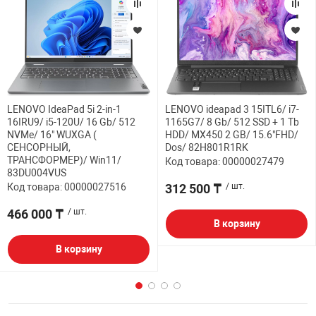
LENOVO IdeaPad 5i 2-in-1
LENOVO ideapad 3 15ITL6/ i7-
16IRU9/ i5-120U/ 16 Gb/ 512
1165G7/ 8 Gb/ 512 SSD + 1 Tb
NVMe/ 16" WUXGA (
HDD/ MX450 2 GB/ 15.6"FHD/
СЕНСОРНЫЙ,
Dos/ 82H801R1RK
ТРАНСФОРМЕР)/ Win11/
Код товара: 00000027479
83DU004VUS
Код товара: 00000027516
312 500 ₸
/ шт.
466 000 ₸
/ шт.
В корзину
В корзину