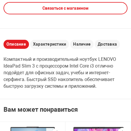
Связаться с магазином
НТЫ
PCI АДАПТЕРЫ
CD-DVD ДИСКИ
USB АДАПТЕР
ЛЯ ДОМА
ЛЕНТА ДЛЯ ЧЕ
USB ХАБЫ
Описание
Характеристики
Наличие
Доставка
ОВАЯ ТЕХНИКА
CARD RIDER
Компактный и производительный ноутбук LENOVO
ОМ
IdeaPad Slim 3 с процессором Intel Core i3 отлично
НАБОР ДЛЯ СТ
подойдет для офисных задач, учебы и интернет-
серфинга. Быстрый SSD накопитель обеспечивает
быструю загрузку системы и приложений.
Вам может понравиться