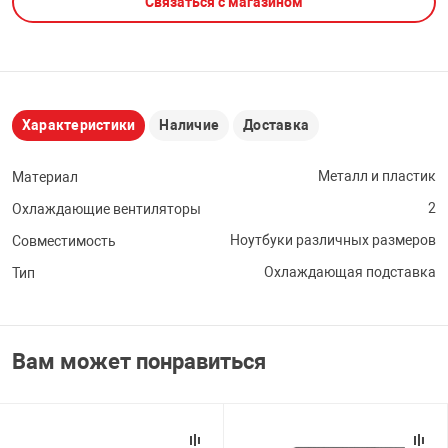
Связаться с магазином
НТЫ
PCI АДАПТЕРЫ
CD-DVD ДИСКИ
USB АДАПТЕР
ЛЯ ДОМА
ЛЕНТА ДЛЯ ЧЕ
USB ХАБЫ
Характеристики
Наличие
Доставка
ОВАЯ ТЕХНИКА
CARD RIDER
Металл и пластик
Материал
2
Охлаждающие вентиляторы
ОМ
НАБОР ДЛЯ СТ
Ноутбуки различных размеров
Совместимость
Охлаждающая подставка
Тип
Вам может понравиться