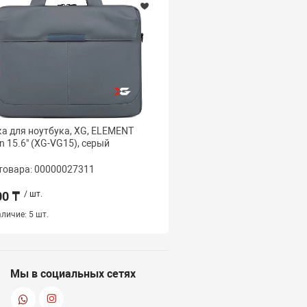
а для ноутбука, XG, ELEMENT
Сумка для ноутбука, X
on 15.6" (XG-VG15), серый
Prime 15.6" (XG-PB15), 
товара: 00000027311
Код товара: 000000273
00 ₸
/ шт.
5 000 ₸
/ шт.
личие:
5 шт.
Наличие:
6 шт.
Мы в социальных сетях