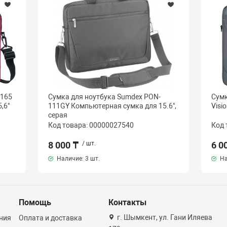
-165
Сумка для ноутбука Sumdex PON-
Сумк
,6"
111GY Компьютерная сумка для 15.6",
Visi
серая
Код товара: 00000027540
Код 
8 000 ₸
/ шт.
6 0
Наличие:
3 шт.
На
Помощь
Контакты
г. Шымкент, ул. Гани Иляева
ния
Оплата и доставка