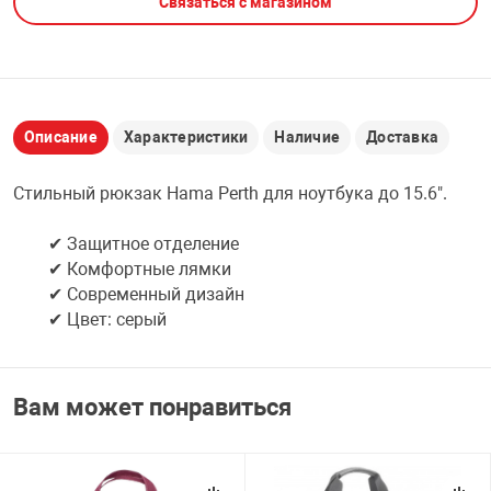
Связаться с магазином
НТЫ
PCI АДАПТЕРЫ
CD-DVD ДИСКИ
USB АДАПТЕР
ЛЯ ДОМА
ЛЕНТА ДЛЯ ЧЕ
USB ХАБЫ
Описание
Характеристики
Наличие
Доставка
ОВАЯ ТЕХНИКА
Стильный рюкзак Hama Perth для ноутбука до 15.6".
CARD RIDER
ОМ
✔ Защитное отделение
НАБОР ДЛЯ СТ
✔ Комфортные лямки
✔ Современный дизайн
✔ Цвет: серый
Вам может понравиться