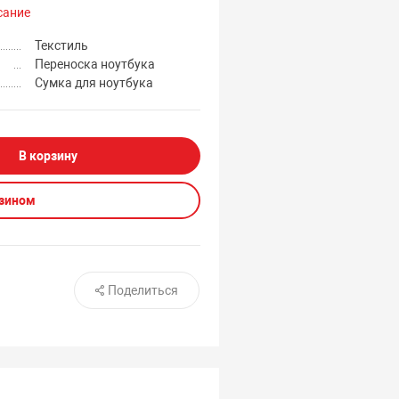
сание
Текстиль
Переноска ноутбука
Сумка для ноутбука
В корзину
азином
Поделиться