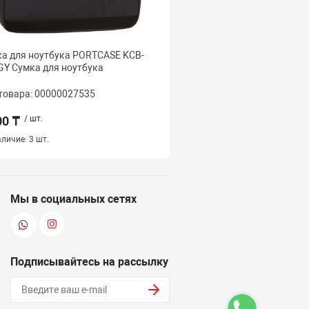
а для ноутбука PORTCASE KCB-
Сумка для ноутбука Con
GY Сумка для ноутбука
211BK Сумка для ноутбу
товара: 00000027535
Код товара: 000000275
00 ₸
/ шт.
6 500 ₸
/ шт.
личие:
3 шт.
Наличие:
10 шт.
Мы в социальных сетях
Подписывайтесь на рассылку