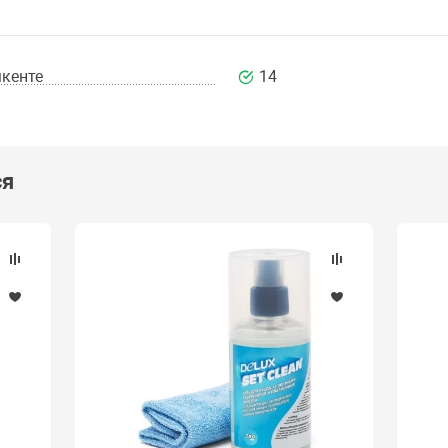
кенте
14
ся