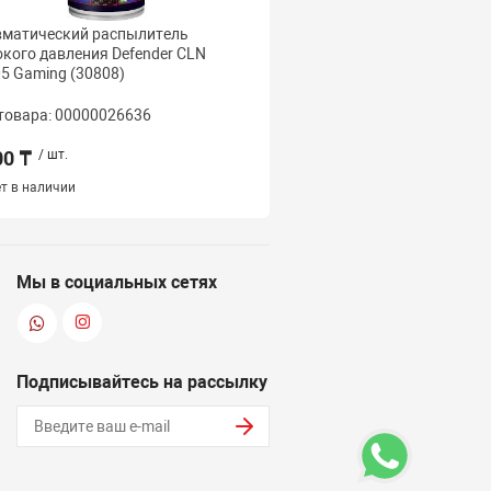
вматический распылитель
Сжатый воздух Defende
кого давления Defender CLN
Pro 300мл
5 Gaming (30808)
товара: 00000026636
Код товара: 000000167
00 ₸
/ шт.
9 000 ₸
/ шт.
т в наличии
Наличие:
4 шт.
Мы в социальных сетях
Подписывайтесь на рассылку