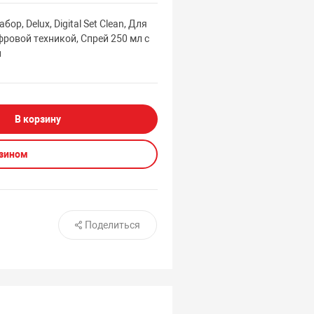
ор, Delux, Digital Set Clean, Для
фровой техникой, Спрей 250 мл с
и
В корзину
азином
Поделиться