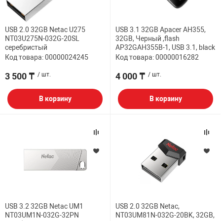
USB 2.0 32GB Netac U275
USB 3.1 32GB Apacer AH355,
NT03U275N-032G-20SL
32GB, Черный ,flash
серебристый
AP32GAH355B-1, USB 3.1, black
Код товара: 00000024245
Код товара: 00000016282
3 500 ₸
/ шт.
4 000 ₸
/ шт.
В корзину
В корзину
USB 3.2 32GB Netac UM1
USB 2.0 32GB Netac,
NT03UM1N-032G-32PN
NT03UM81N-032G-20BK, 32GB,