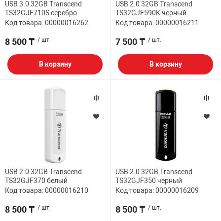
USB 3.0 32GB Transcend
USB 2.0 32GB Transcend
TS32GJF710S серебро
TS32GJF590K черный
НТЫ
PCI АДАПТЕРЫ
CD-DVD ДИСКИ
Код товара: 00000016262
Код товара: 00000016211
USB АДАПТЕР
8 500 ₸
/ шт.
7 500 ₸
/ шт.
ЛЯ ДОМА
ЛЕНТА ДЛЯ ЧЕ
USB ХАБЫ
В корзину
В корзину
ОВАЯ ТЕХНИКА
CARD RIDER
ОМ
НАБОР ДЛЯ СТ
USB 2.0 32GB Transcend
USB 2.0 32GB Transcend
TS32GJF370 белый
TS32GJF350 черный
Код товара: 00000016210
Код товара: 00000016209
8 500 ₸
/ шт.
8 500 ₸
/ шт.