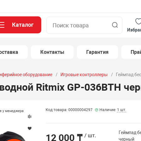
Каталог
Поиск
Избра
оставка
Контакты
Гарантия
Пра
иферийное оборудование
Игровые контроллеры
Геймпад бе
водной Ritmix GP-036BTH че
Код товара: 00000004297
Наличие:
1 шт.
те у менеджера
Геймпад б
12 000 ₸
/ шт.
черный