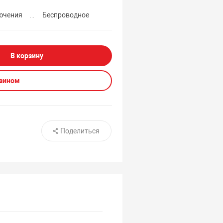
ючения
Беспроводное
В корзину
азином
Поделиться