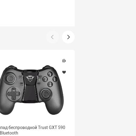
пад беспроводной Trust GXT 590
Геймпад беспроводной R
 Bluetooth
065BTH черный