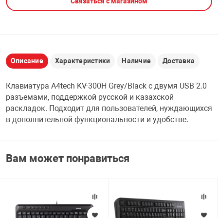
Связаться с магазином
НТЫ
PCI АДАПТЕРЫ
CD-DVD ДИСКИ
USB АДАПТЕР
ЛЯ ДОМА
ЛЕНТА ДЛЯ ЧЕ
USB ХАБЫ
Описание
Характеристики
Наличие
Доставка
ОВАЯ ТЕХНИКА
Клавиатура A4tech KV-300H Grey/Black с двумя USB 2.0
CARD RIDER
разъемами, поддержкой русской и казахской
ОМ
раскладок. Подходит для пользователей, нуждающихся
НАБОР ДЛЯ СТ
в дополнительной функциональности и удобстве.
Вам может понравиться