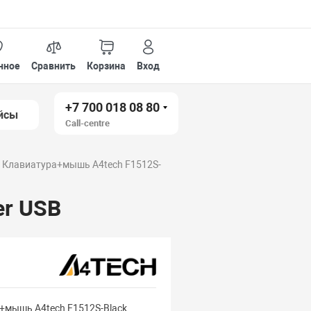
нное
Сравнить
Корзина
Вход
+7 700 018 08 80
йсы
Call-centre
Клавиатура+мышь A4tech F1512S-
er USB
+мышь A4tech F1512S-Black