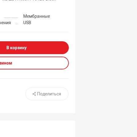
Мембранные
чения
USB
В корзину
азином
Поделиться