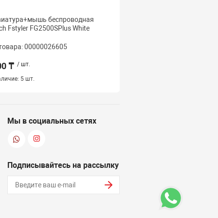
виатура+мышь беспроводная
Клавиатура беспроводн
ch Fstyler FG2500SPlus White
Fstyler FBX53C White <U
ACC, WHITE>
товара: 00000026605
Код товара: 000000235
00 ₸
/ шт.
11 500 ₸
/ шт.
личие:
5 шт.
Наличие:
4 шт.
Мы в социальных сетях
Подписывайтесь на рассылку