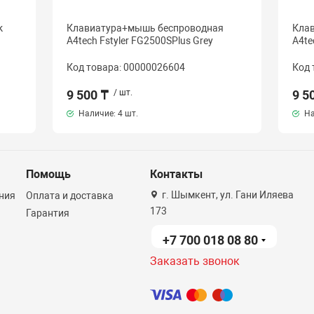
k
Клавиатура+мышь беспроводная
Кла
A4tech Fstyler FG2500SPlus Grey
A4te
Код товара: 00000026604
Код 
9 500 ₸
/ шт.
9 5
Наличие:
4 шт.
На
Помощь
Контакты
г. Шымкент, ул. Гани Иляева
ния
Оплата и доставка
173
Гарантия
+7 700 018 08 80
Заказать звонок