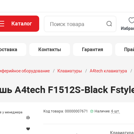
Каталог
Поиск
Избра
оставка
Контакты
Гарантия
Пра
иферийное оборудование
Клавиатуры
A4tech клавиатура
ь A4tech F1512S-Black Fstyl
Код товара: 00000007671
Наличие:
6 шт.
те у менеджера
Клавиатура