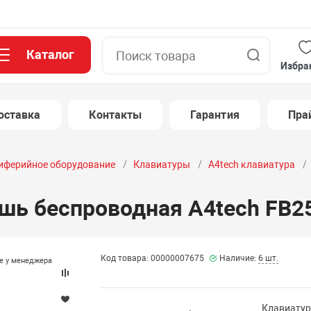
Каталог
Поиск
Избра
оставка
Контакты
Гарантия
Пра
иферийное оборудование
Клавиатуры
A4tech клавиатура
ь беспроводная A4tech FB25
Код товара: 00000007675
Наличие:
6 шт.
те у менеджера
Клавиатур