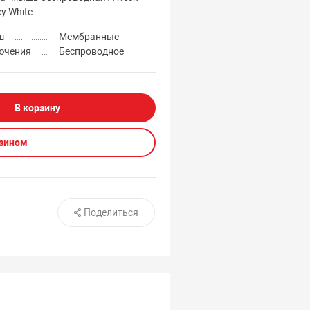
y White
ш
Мембранные
ючения
Беспроводное
В корзину
азином
Поделиться