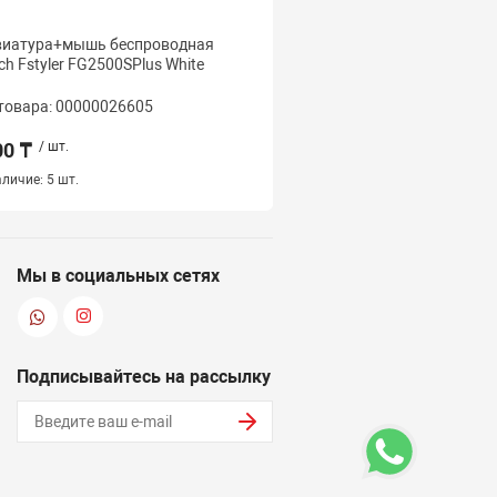
виатура+мышь беспроводная
Клавиатура беспроводн
ch Fstyler FG2500SPlus White
Fstyler FBX53C White <U
ACC, WHITE>
товара: 00000026605
Код товара: 000000235
00 ₸
/ шт.
11 500 ₸
/ шт.
личие:
5 шт.
Наличие:
4 шт.
Мы в социальных сетях
Подписывайтесь на рассылку