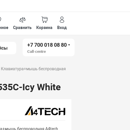
нное
Сравнить
Корзина
Вход
+7 700 018 08 80
йсы
Call-centre
Клавиатура+мышь беспроводная
35C-Icy White
а+мышь беспроводная A4tech