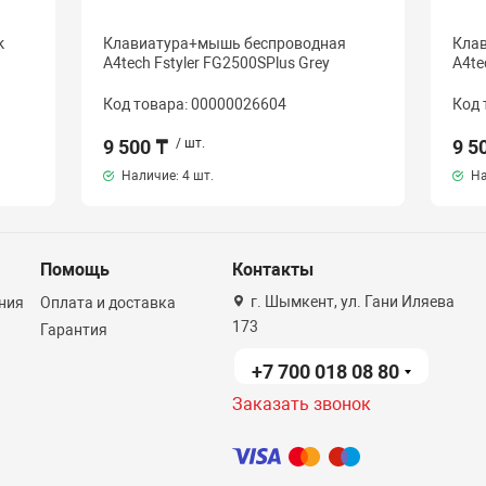
k
Клавиатура+мышь беспроводная
Кла
A4tech Fstyler FG2500SPlus Grey
A4te
Код товара: 00000026604
Код 
9 500 ₸
/ шт.
9 5
Наличие:
4 шт.
На
Помощь
Контакты
г. Шымкент, ул. Гани Иляева
ния
Оплата и доставка
173
Гарантия
+7 700 018 08 80
Заказать звонок