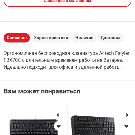
Связаться с магазином
НТЫ
PCI АДАПТЕРЫ
CD-DVD ДИСКИ
USB АДАПТЕР
ЛЯ ДОМА
ЛЕНТА ДЛЯ ЧЕ
USB ХАБЫ
Описание
Характеристики
Наличие
Доставка
ОВАЯ ТЕХНИКА
Эргономичная беспроводная клавиатура A4tech Fstyler
CARD RIDER
FBX70C с длительным временем работы на батарее.
ОМ
Идеально подходит для офиса и удалённой работы.
НАБОР ДЛЯ СТ
Вам может понравиться