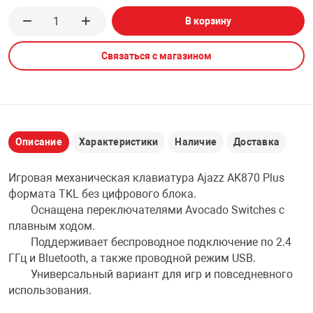
В корзину
НТЫ
PCI АДАПТЕРЫ
CD-DVD ДИСКИ
USB АДАПТЕР
Связаться с магазином
ЛЯ ДОМА
ЛЕНТА ДЛЯ ЧЕ
USB ХАБЫ
ОВАЯ ТЕХНИКА
CARD RIDER
Описание
Характеристики
Наличие
Доставка
ОМ
НАБОР ДЛЯ СТ
Игровая механическая клавиатура Ajazz AK870 Plus
формата TKL без цифрового блока.
Оснащена переключателями Avocado Switches с
плавным ходом.
Поддерживает беспроводное подключение по 2.4
ГГц и Bluetooth, а также проводной режим USB.
Универсальный вариант для игр и повседневного
использования.