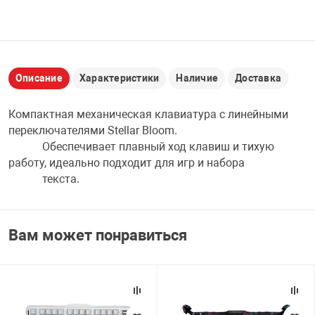
НТЫ
PCI АДАПТЕРЫ
CD-DVD ДИСКИ
USB АДАПТЕР
ЛЯ ДОМА
ЛЕНТА ДЛЯ ЧЕ
Описание
Характеристики
Наличие
Доставка
USB ХАБЫ
ОВАЯ ТЕХНИКА
Компактная механическая клавиатура с линейными
CARD RIDER
переключателями Stellar Bloom.
Обеспечивает плавный ход клавиш и тихую
ОМ
работу, идеально подходит для игр и набора
НАБОР ДЛЯ СТ
текста.
Вам может понравиться