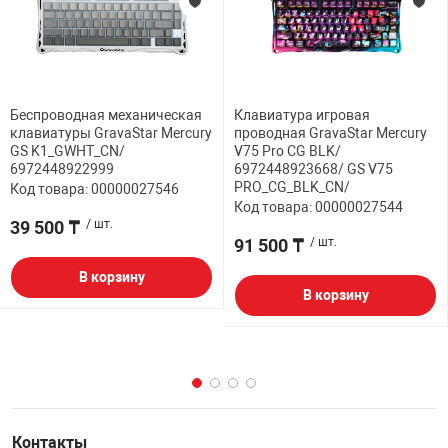
Беспроводная механическая
Клавиатура игровая
клавиатуры GravaStar Mercury
проводная GravaStar Mercury
GS K1_GWHT_CN/
V75 Pro CG BLK/
6972448922999
6972448923668/ GS V75
PRO_CG_BLK_CN/
Код товара: 00000027546
Код товара: 00000027544
39 500 ₸
/ шт.
91 500 ₸
/ шт.
В корзину
В корзину
Контакты