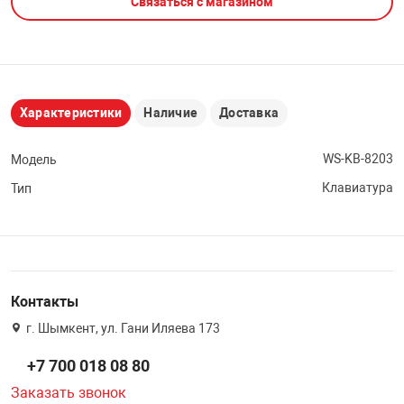
Связаться с магазином
НТЫ
PCI АДАПТЕРЫ
CD-DVD ДИСКИ
USB АДАПТЕР
ЛЯ ДОМА
ЛЕНТА ДЛЯ ЧЕ
USB ХАБЫ
Характеристики
Наличие
Доставка
ОВАЯ ТЕХНИКА
CARD RIDER
WS-KB-8203
Модель
Клавиатура
Тип
ОМ
НАБОР ДЛЯ СТ
Контакты
г. Шымкент, ул. Гани Иляева 173
+7 700 018 08 80
Заказать звонок