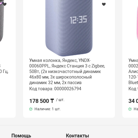
Умная колонка, Яндекс, YNDX-
Умна
3
00060PPL, Яндекс Станция 3 с Zigbee,
0002
0 Гц,
50Вт, (2х низкочастотный динамик
Алис
46х80 мм, 3х широкополосный
120-1
динамик 32 мм, 2х пассив
Blue
Код товара: 00000026794
Код 
178 500 ₸
/ шт.
34 
Наличие:
1 шт.
На
Помощь
Контакты