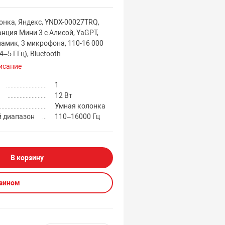
онка, Яндекс, YNDX-00027TRQ,
нция Мини 3 с Алисой, YaGPT,
намик, 3 микрофона, 110-16 000
2,4–5 ГГц), Bluetooth
исание
1
12 Вт
Умная колонка
 диапазон
110–16000 Гц
В корзину
азином