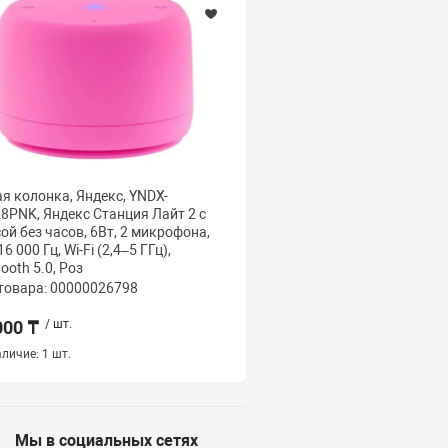
я колонка, Яндекс, YNDX-
Умная колонка, Яндекс,
8PNK, Яндекс Станция Лайт 2 с
00026GRN, Яндекс Стан
ой без часов, 6Вт, 2 микрофона,
Второе поколение, YaGPT
6 000 Гц, Wi-Fi (2,4–5 ГГц),
микрофона, USB TYPE-C
tooth 5.0, Роз
товара: 00000026798
Код товара: 000000254
000 ₸
/ шт.
35 500 ₸
/ шт.
личие:
1 шт.
Наличие:
1 шт.
Мы в социальных сетях