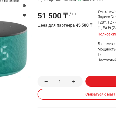
Код товара: 00000025494
Наличие:
1 шт.
те у менеджера
Умная кол
51 500 ₸
/ шт.
Яндекс Ста
12Вт, 1 ди
Цена для партнера
45 500 ₸
Гц, Wi-Fi (
Полное оп
Динамики
Мощность
Тип
Частотный
Связаться с маг