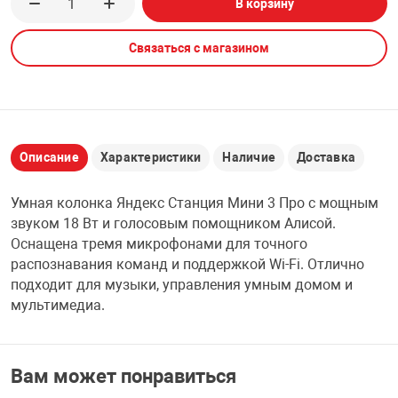
В корзину
НТЫ
PCI АДАПТЕРЫ
CD-DVD ДИСКИ
USB АДАПТЕР
Связаться с магазином
ЛЯ ДОМА
ЛЕНТА ДЛЯ ЧЕ
USB ХАБЫ
ОВАЯ ТЕХНИКА
CARD RIDER
Описание
Характеристики
Наличие
Доставка
ОМ
Умная колонка Яндекс Станция Мини 3 Про с мощным
НАБОР ДЛЯ СТ
звуком 18 Вт и голосовым помощником Алисой.
Оснащена тремя микрофонами для точного
распознавания команд и поддержкой Wi-Fi. Отлично
подходит для музыки, управления умным домом и
мультимедиа.
Вам может понравиться