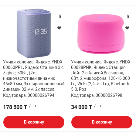
Умная колонка, Яндекс, YNDX-
Умная колонка, Яндекс, YNDX-
00060PPL, Яндекс Станция 3 с
00028PNK, Яндекс Станция
Zigbee, 50Вт, (2х
Лайт 2 с Алисой без часов,
низкочастотный динамик
6Вт, 2 микрофона, 120-16 000
46х80 мм, 3х широкополосный
Гц, Wi-Fi (2,4–5 ГГц), Bluetooth
динамик 32 мм, 2х пассив
5.0, Роз
Код товара: 00000026794
Код товара: 00000026798
178 500 ₸
/ шт.
34 000 ₸
/ шт.
В корзину
В корзину