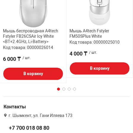
Мышь беспроводная A4tech
Мышь A4tech Fstyler
Fstyler FB26CSAir Icy White
FM50SPlus White
<BT+2.4GHz, Li-Battery>
Код товара: 00000025010
Код товара: 00000026014
4 000 ₸
/ шт.
6 000 ₸
/ шт.
В корзину
В корзину
Контакты
г. Шымкент, ул. Гани Иляева 173
+7 700 018 08 80