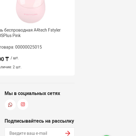
 беспроводная A4tech Fstyler
Мышь беспроводная A4t
SPlus Pink
FG50SPlus White
товара: 00000025015
Код товара: 000000250
00 ₸
/ шт.
4 500 ₸
/ шт.
личие:
2 шт.
Наличие:
2 шт.
Мы в социальных сетях
Подписывайтесь на рассылку