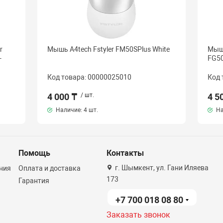
r
Мышь A4tech Fstyler FM50SPlus White
Мышь
-
FG50
Код товара: 00000025010
Код 
4 000 ₸
/ шт.
4 5
Наличие:
4 шт.
На
Помощь
Контакты
г. Шымкент, ул. Гани Иляева
ния
Оплата и доставка
173
Гарантия
+7 700 018 08 80
Заказать звонок