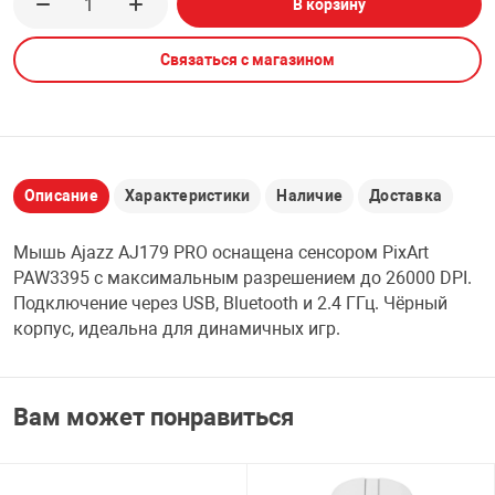
В корзину
НТЫ
PCI АДАПТЕРЫ
CD-DVD ДИСКИ
USB АДАПТЕР
Связаться с магазином
ЛЯ ДОМА
ЛЕНТА ДЛЯ ЧЕ
USB ХАБЫ
ОВАЯ ТЕХНИКА
CARD RIDER
Описание
Характеристики
Наличие
Доставка
ОМ
Мышь Ajazz AJ179 PRO оснащена сенсором PixArt
НАБОР ДЛЯ СТ
PAW3395 с максимальным разрешением до 26000 DPI.
Подключение через USB, Bluetooth и 2.4 ГГц. Чёрный
корпус, идеальна для динамичных игр.
Вам может понравиться