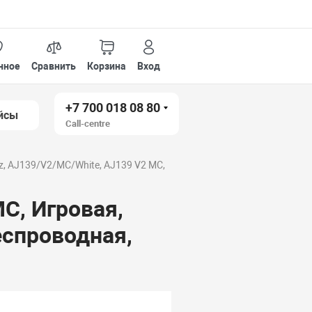
нное
Сравнить
Корзина
Вход
+7 700 018 08 80
йсы
Call-centre
z, AJ139/V2/MC/White, AJ139 V2 MC,
C, Игровая,
еспроводная,