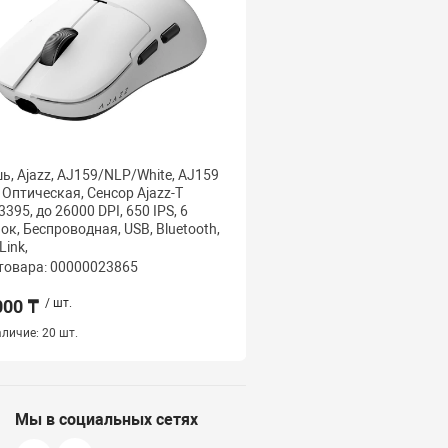
, Ajazz, AJ159/NLP/White, AJ159
Мышь, Ajazz, AJ139/V2
, Оптическая, Сенсор Ajazz-T
AJ139 V2 MC, Игровая, 
395, до 26000 DPI, 650 IPS, 6
PixArt PAW3311, до 1200
ок, Беспроводная, USB, Bluetooth,
Беспроводная, USB, 2,4 Г
Link,
Чёрный
товара: 00000023865
Код товара: 000000256
000 ₸
/ шт.
10 500 ₸
/ шт.
личие:
20 шт.
Нет в наличии
Мы в социальных сетях