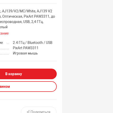
, AJ139/V2/MC/White, AJ139 V2
, Оптическая, PixArt PAW3311, до
еспроводная, USB, 2,4 ГГц,
Белый
сание
ие
2.4 ГГц / Bluetooth / USB
PixArt PAW3311
Игровая мышь
В корзину
азином
Поделиться