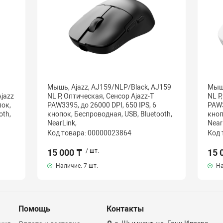
Мышь, Ajazz, AJ159/NLP/Black, AJ159
Мышь
jazz
NL P, Оптическая, Сенсор Ajazz-T
NL P
пок,
PAW3395, до 26000 DPI, 650 IPS, 6
PAW3
oth,
кнопок, Беспроводная, USB, Bluetooth,
кноп
NearLink,
Near
Код товара: 00000023864
Код 
15 000 ₸
/ шт.
15 
Наличие:
7 шт.
На
Помощь
Контакты