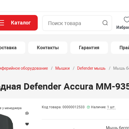
Каталог
Поиск
Избра
оставка
Контакты
Гарантия
Пра
иферийное оборудование
Мышки
Defender мышь
Мышь бе
ная Defender Accura MM-935
Код товара: 00000012533
Наличие:
1 шт.
те у менеджера
Мышь беспр