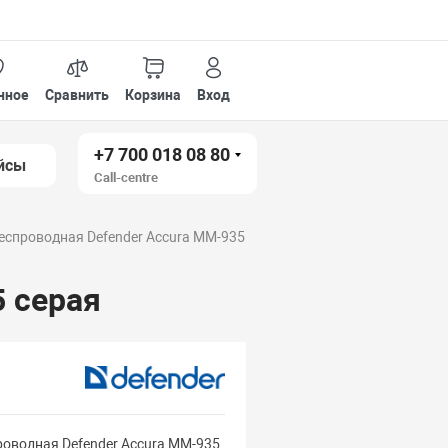
нное
Сравнить
Корзина
Вход
+7 700 018 08 80
йсы
Call-centre
спроводная Defender Accura MM-935
 серая
оводная Defender Accura MM-935