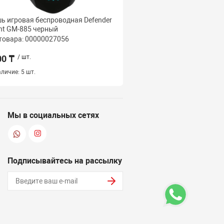
 игровая беспроводная Defender
Мышь игровая беспров
ht GM-885 черный
Thunder GM-213 черны
товара: 00000027056
Код товара: 000000270
00 ₸
/ шт.
4 500 ₸
/ шт.
личие:
5 шт.
Наличие:
5 шт.
Мы в социальных сетях
Подписывайтесь на рассылку