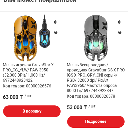
Мышь игровая GravaStar X
Мышь беспроводная/
PRO_CG_YLW/ PAW 3950
проводная GravaStar GS X PRO
(32,000 DPI)/ 1,000 Hz/
[GS X PRO_GRY_CN] серый/
6972448923422
RGB/ 32000 dpi/ PixArt
PAW3950/ Частота опроса
Код товара: 00000026576
8000 Гц/ 6972448923347
63 000 ₸
/ шт.
Код товара: 00000026578
53 000 ₸
/ шт.
В корзину
Подробнее