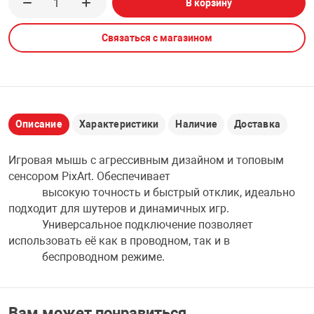
В корзину
НТЫ
PCI АДАПТЕРЫ
CD-DVD ДИСКИ
USB АДАПТЕР
Связаться с магазином
ЛЯ ДОМА
ЛЕНТА ДЛЯ ЧЕ
USB ХАБЫ
ОВАЯ ТЕХНИКА
CARD RIDER
Описание
Характеристики
Наличие
Доставка
ОМ
Игровая мышь с агрессивным дизайном и топовым
НАБОР ДЛЯ СТ
сенсором PixArt. Обеспечивает
высокую точность и быстрый отклик, идеально
подходит для шутеров и динамичных игр.
Универсальное подключение позволяет
использовать её как в проводном, так и в
беспроводном режиме.
Вам может понравиться