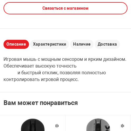
Связаться с магазином
НТЫ
PCI АДАПТЕРЫ
CD-DVD ДИСКИ
USB АДАПТЕР
ЛЯ ДОМА
ЛЕНТА ДЛЯ ЧЕ
USB ХАБЫ
Описание
Характеристики
Наличие
Доставка
ОВАЯ ТЕХНИКА
CARD RIDER
Игровая мышь с мощным сенсором и ярким дизайном.
ОМ
Обеспечивает высокую точность
НАБОР ДЛЯ СТ
и быстрый отклик, позволяя полностью
контролировать игровой процесс.
Вам может понравиться