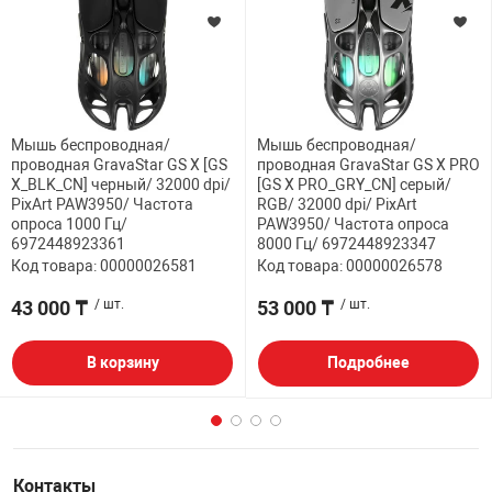
Мышь беспроводная/
Мышь беспроводная/
проводная GravaStar GS X [GS
проводная GravaStar GS X PRO
X_BLK_CN] черный/ 32000 dpi/
[GS X PRO_GRY_CN] серый/
PixArt PAW3950/ Частота
RGB/ 32000 dpi/ PixArt
опроса 1000 Гц/
PAW3950/ Частота опроса
6972448923361
8000 Гц/ 6972448923347
Код товара: 00000026581
Код товара: 00000026578
43 000 ₸
/ шт.
53 000 ₸
/ шт.
В корзину
Подробнее
Контакты